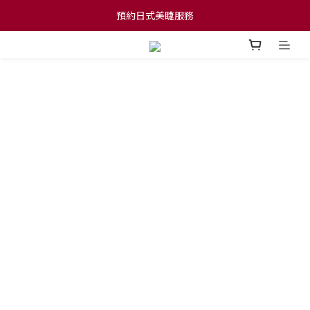
預約日式美睫服務
預約日式美睫服務
會員網店消費滿$600可享本地免運費
預約日式美睫服務